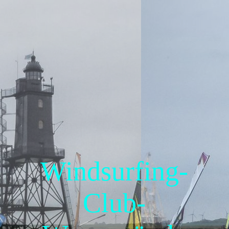
Home
Wir über uns
Jedermann Regatten
GPS Wettbewerb
Windsurfing-
Bilder & Mehr
Club-