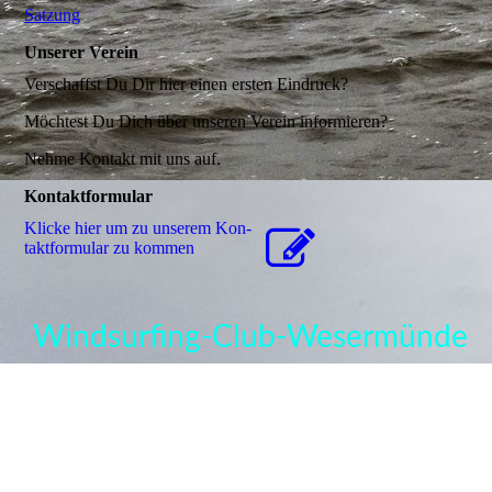
Satzung
Unserer Verein
Verschaffst Du Dir hier einen ersten Eindruck?
Möchtest Du Dich über unseren Verein informieren?
Nehme Kontakt mit uns auf.
Kontaktformular
Klicke hier um zu unserem Kon­
takt­for­mu­lar zu kommen
Windsurfing-Club-Wesermünde