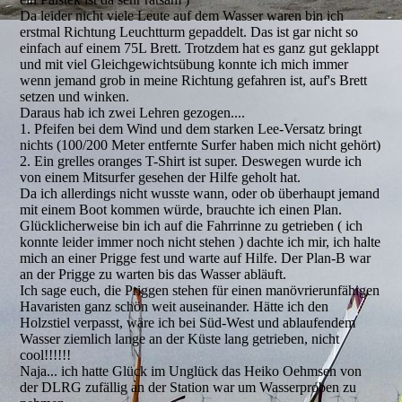
Da leider nicht viele Leute auf dem Wasser waren bin ich
erstmal Richtung Leuchtturm gepaddelt. Das ist gar nicht so
einfach auf einem 75L Brett. Trotzdem hat es ganz gut geklappt
und mit viel Gleichgewichtsübung konnte ich mich immer
wenn jemand grob in meine Richtung gefahren ist, auf's Brett
setzen und winken.
Daraus hab ich zwei Lehren gezogen....
1. Pfeifen bei dem Wind und dem starken Lee-Versatz bringt
nichts (100/200 Meter entfernte Surfer haben mich nicht gehört)
2. Ein grelles oranges T-Shirt ist super. Deswegen wurde ich
von einem Mitsurfer gesehen der Hilfe geholt hat.
Da ich allerdings nicht wusste wann, oder ob überhaupt jemand
mit einem Boot kommen würde, brauchte ich einen Plan.
Glücklicherweise bin ich auf die Fahrrinne zu getrieben ( ich
konnte leider immer noch nicht stehen ) dachte ich mir, ich halte
mich an einer Prigge fest und warte auf Hilfe. Der Plan-B war
an der Prigge zu warten bis das Wasser abläuft.
Ich sage euch, die Priggen stehen für einen manövrierunfähigen
Havaristen ganz schön weit auseinander. Hätte ich den
Holzstiel verpasst, wäre ich bei Süd-West und ablaufendem
Wasser ziemlich lange an der Küste lang getrieben, nicht
cool!!!!!!
Naja... ich hatte Glück im Unglück das Heiko Oehmsen von
der DLRG zufällig an der Station war um Wasserproben zu