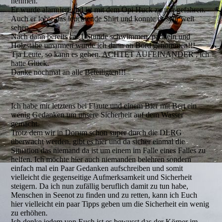
nehmen.
Er wurde alarmiert und ist mit dem Opi Huck zu mir gefahren.
Auch er lobte das leuchtende Shirt und konnte es sehr weit
sehen.
Nach dann bereits ca. 1 Stunde schwimmen, paddeln und
Holzstäbe umarmen wurde ich dann an Bord genommen!!!
Tja Leute, so kann es gehen. ACHTET AUFEINANDER , ich
hatte Glück.
Danke nochmal an alle Beteiligten!!!
Ich habe mir letztens bei Flaute und einem Bier mit Bert ein
wenig Gedanken um unsere Sicherheit auf dem Wasser
gemacht.
Trotz dem wir in Dorum schon super durch die DLRG
überwacht werden, gibt es hier und da sicher einmal die
Situation das niemand da ist um einem im Falle eines Falles zu
helfen. Ich möchte hier auch niemanden belehren sondern
einfach mal ein Paar Gedanken aufschreiben und somit
vielleicht die gegenseitige Aufmerksamkeit und Sicherheit
steigern. Da ich nun zufällig beruflich damit zu tun habe,
Menschen in Seenot zu finden und zu retten, kann ich Euch
hier vielleicht ein paar Tipps geben um die Sicherheit ein wenig
zu erhöhen.
Ich denke jedem von Euch ist es bewusst das der Körper im