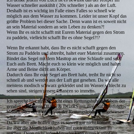
Wasser schneller auskühlt ( 20x schneller ) als an der Luft.
Deshalb ist es wichtig im Falle eines Falles so schnell wie
möglich aus dem Wasser zu kommen. Leider ist unser Kopf das
größte Problem bei dieser Sache. Denn wann ist es soweit nicht
an sein Material sondern an sein Leben zu denken?!
Wenn Ihr es nicht schafft mit Eurem Material gegen den Strom
zu paddeln, vielleicht schafft Ihr es ohne Segel?!?
Wenn Ihr erkannt habt, dass Ihr es nicht schafft gegen den
Strom zu Paddeln und abtreibt, haltet euer Material zusammen.
Bindet das Segel mit dem Masttop an eine Schlaufe und setzt
Euch aufs Brett. Macht euch so klein wie möglich und haltet
Arme und Beine dicht am Körper.
Dadurch dass Ihr euer Segel am Brett habt, treibt Ihr nicht so
schnell ab und werdet aus der Luft gut gesehen. Da wir alle
meistens modisch schwarz gekleidet und im Wasser schlecht zu
sehen sind, steigen unsere Chancen so immens.
Ich spreche hier aus der Sicht eines Rettungshubschraubers der
gerufen wird wenn DLRG & DGzRS mit ihrer Suche erfolglos
bleiben oder der Einsatz von der Rettungsleitstelle angewiesen
wird.
Da wir aber alle hoffen dass es soweit gar nicht kommt, solltet
Ihr aber die Möglichkeit haben auf euch aufmerksam zu
machen. Denn nicht jeder Mitsurfer kann euren Kampf mit