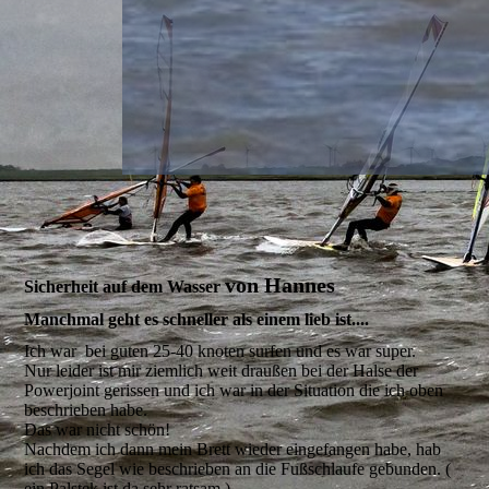
von Hannes
Sicherheit auf dem Wasser
Manchmal geht es schneller als einem lieb ist....
Ich war bei guten 25-40 knoten surfen und es war super.
Nur leider ist mir ziemlich weit draußen bei der Halse der
Powerjoint gerissen und ich war in der Situation die ich oben
beschrieben habe.
Das war nicht schön!
Nachdem ich dann mein Brett wieder eingefangen habe, hab
ich das Segel wie beschrieben an die Fußschlaufe gebunden. (
ein Palstek ist da sehr ratsam )