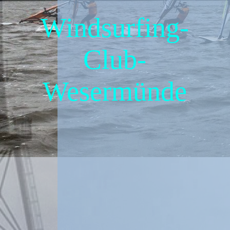
Tips und Beiträge
Windsurfing-
Freunde/Sponsoren
Club-
Wesermünde