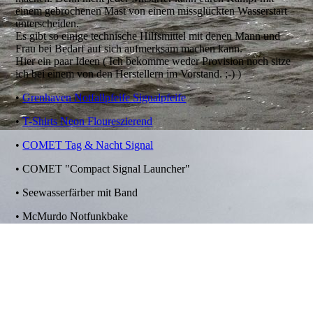
einem gebrochenen Mast von einem missglückten Wasserstart
unterscheiden.
Es gibt so einige technische Hilfsmittel mit denen Mann und
Frau bei Bedarf auf sich aufmerksam machen kann.
Hier ein paar Ideen ( Ich bekomme weder Provision noch sitze
ich bei einem von den Herstellern im Vorstand. ;-) )
•
Grenhaven Notfallpfeife Signalpfeife
•
T-Shirts Neon Floureszierend
•
COMET Tag & Nacht Signal
• COMET "Compact Signal Launcher"
• Seewasserfärber mit Band
• McMurdo Notfunkbake
•
Ocean Signal RescueMe PLB1
Das sind alles nur Ideen. Niemand soll als voll ausgerüsteter
„Terminator“ aufs Wasser gehen. Aber vielleicht hilft das ein
oder andere Hilfsmittel dabei, die Frau oder den Mann Zuhause
ein bisschen zu beruhigen.Für die Pyrotechnischen Signale, bin